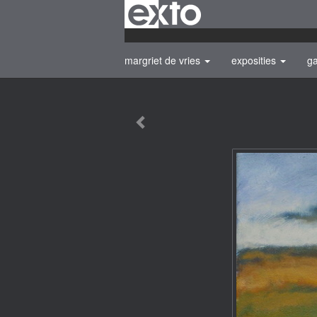
margriet de vries
exposities
ga