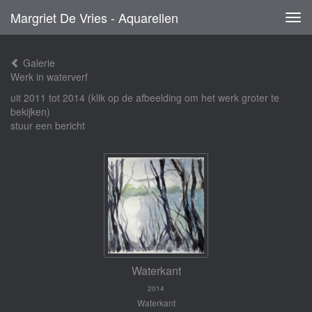
Margriet De Vries - Aquarellen
Tog
navi
Galerie
Werk in waterverf
uit 2011 tot 2014
(klik op de afbeelding om het werk groter te
bekijken)
stuur een bericht
Waterkant
2014
Waterkant