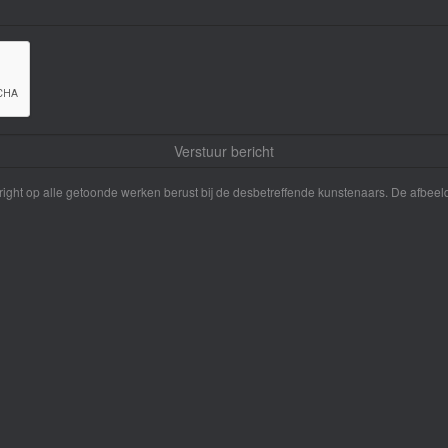
yright op alle getoonde werken berust bij de desbetreffende kunstenaars. De afbe