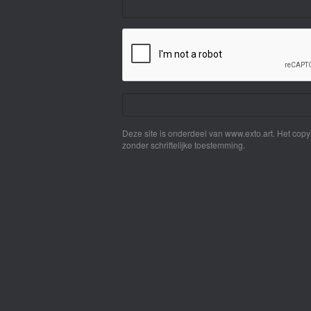
Deze site is onderdeel van
www.exto.art
. Het cop
zonder schriftelijke toestemming.