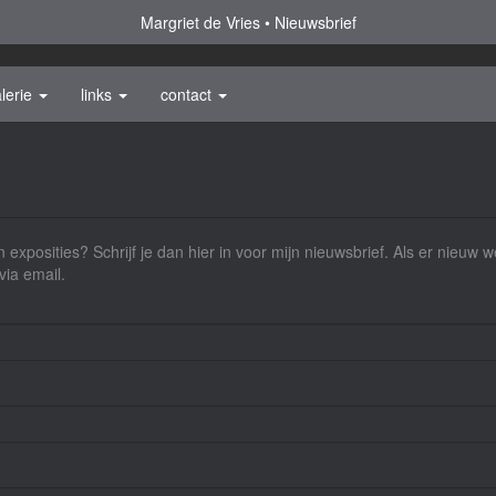
Margriet de Vries
Nieuwsbrief
lerie
links
contact
 exposities? Schrijf je dan hier in voor mijn nieuwsbrief. Als er nieuw 
via email.