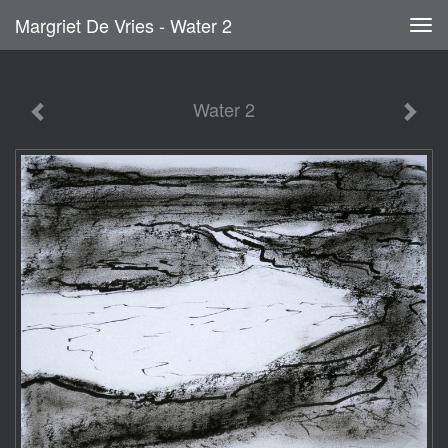
Margriet De Vries - Water 2
Tog
navi
Water 2