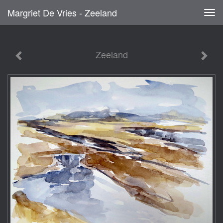
Margriet De Vries - Zeeland
Tog
navi
Zeeland