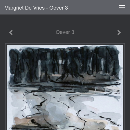
Margriet De Vries - Oever 3
Tog
navi
Oever 3