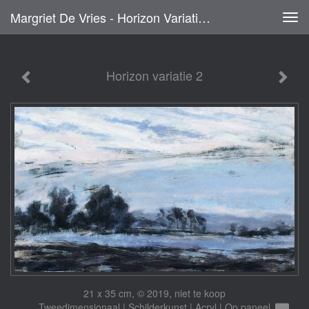
Margriet De Vries - Horizon Variatie 2
Tog
navi
Horizon variatie 2
21 x 35 cm, © 2019, niet te koop
Tweedimensionaal | Schilderkunst | Acryl | Op paneel