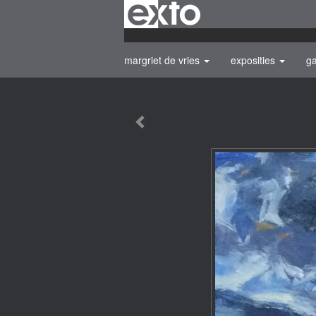
margriet de vries
exposities
ga