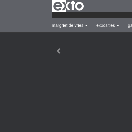
margriet de vries
exposities
ga