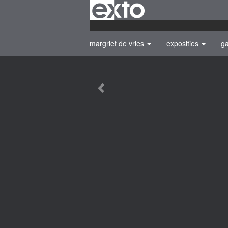
margriet de vries
exposities
ga