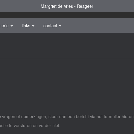
Margriet de Vries
Reageer
lerie
links
contact
vragen of opmerkingen, stuur dan een bericht via het formulier hieron
actie te versturen en verder niet.