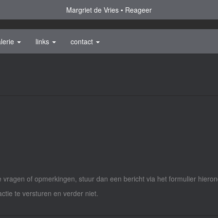
Margriet de Vries
Reageer
lerie
links
contact
vragen of opmerkingen, stuur dan een bericht via het formulier hieron
actie te versturen en verder niet.